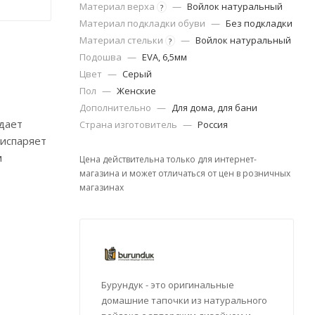
Материал верха
—
Войлок натуральный
?
Материал подкладки обуви
—
Без подкладки
Материал стельки
—
Войлок натуральный
?
Подошва
—
EVA, 6,5мм
Цвет
—
Серый
Пол
—
Женские
Дополнительно
—
Для дома, для бани
дает
Страна изготовитель
—
Россия
 испаряет
м
Цена действительна только для интернет-
магазина и может отличаться от цен в розничных
магазинах
Бурундук - это оригинальные
домашние тапочки из натурального