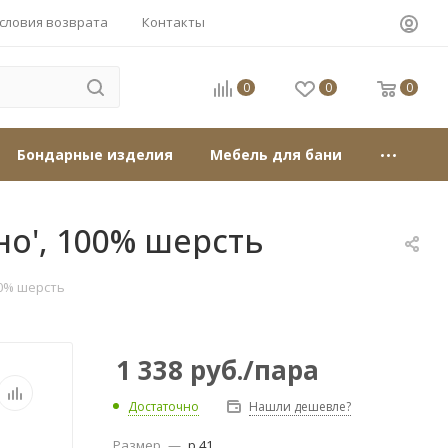
словия возврата
Контакты
0
0
0
Бондарные изделия
Мебель для бани
о', 100% шерсть
00% шерсть
1 338
руб.
/пара
Достаточно
Нашли дешевле?
Размер
—
р.41