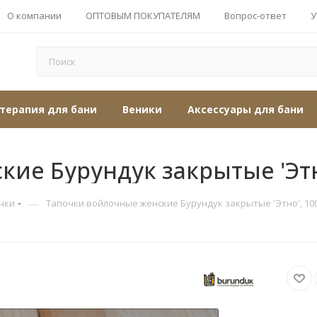
О компании
ОПТОВЫМ ПОКУПАТЕЛЯМ
Вопрос-ответ
У
терапия для бани
Веники
Аксессуары для бани
ие Бурундук закрытые 'Этн
—
чки
Тапочки войлочные женские Бурундук закрытые 'Этно', 1