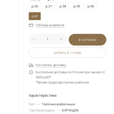
р.36
р.37
р.38
р.39
р.40
р.41
Таблица размеров
В КОРЗИНУ
КУПИТЬ В 1 КЛИК
Рассчитать доставку
Бесплатная доставка по России при заказе от
4000 руб!*
*Кроме труднодоступных районов
Характеристики
Тип
—
Тапочки войлочные
Торговая марка
—
БУРУНДУК