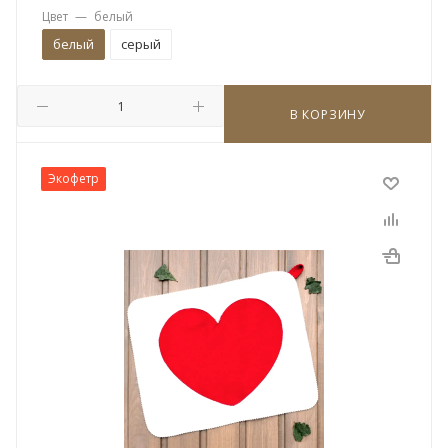
Цвет
—
белый
белый
серый
В КОРЗИНУ
Экофетр