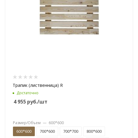
Трапик (лиственница) R
Достаточно
4 955
руб.
/шт
Размер/Объем
—
600*600
600*600
700*600
700*700
800*600