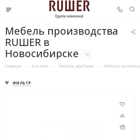
Мебель производства
RUШER в
Новосибирске
12
—
—
—
Главная
Каталог
Мебель для бани
Мебель произво
ФИЛЬТР