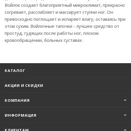
Войлок создает благоприятный микроклимат, прекрасно
согревает, расслабляет и массирует ступни ног. Он
превосходно поглощает и испаряет влагу, оставаясь при
этом сухим. Войлочные тапочки - лучшее средство от
простуд, гудящих после работы ног, плохом
кровообращении, больных суставах.
КАТАЛОГ
АКЦИИ И СКИДКИ
КОМПАНИЯ
ИНФОРМАЦИЯ
КЛИЕНТАМ