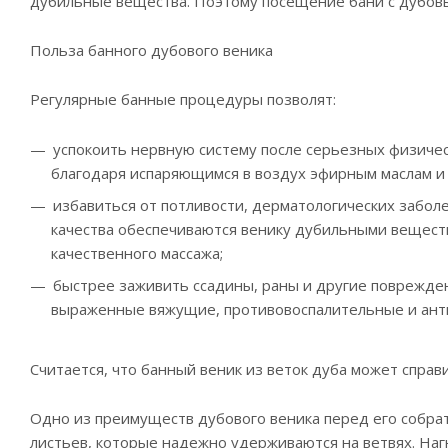
дубильные вещества. Поэтому посещение бани с дубовым
Польза банного дубового веника
Регулярные банные процедуры позволят:
успокоить нервную систему после серьезных физическ
благодаря испаряющимся в воздух эфирным маслам и 
избавиться от потливости, дерматологических забол
качества обеспечиваются венику дубильными вещества
качественного массажа;
быстрее заживить ссадины, раны и другие поврежде
выраженные вяжущие, противовоспалительные и анти
Считается, что банный веник из веток дуба может справ
Одно из преимуществ дубового веника перед его собра
листьев, которые надежно удерживаются на ветвях. Наг