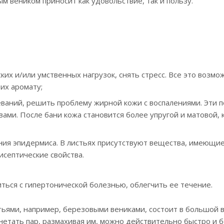
 веником приносит как удовольствие, так и пользу.
их и/или умственных нагрузок, снять стресс. Все это возмо
их аромату;
еваний, решить проблему жирной кожи с воспалениями. Эти 
ми. После бани кожа становится более упругой и матовой, к
ния эпидермиса. В листьях присутствуют вещества, имеющи
септические свойства.
иться с гипертонической болезнью, облегчить ее течение.
тьями, например, березовыми вениками, состоит в большой 
нетать пар, размахивая им, можно действительно быстро и 