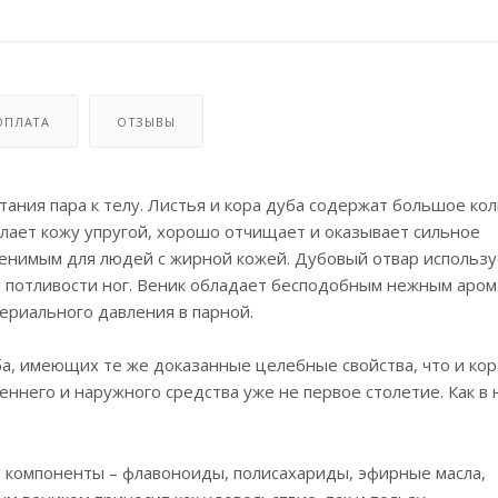
ОПЛАТА
ОТЗЫВЫ
тания пара к телу. Листья и кора дуба содержат большое ко
лает кожу упругой, хорошо отчищает и оказывает сильное
енимым для людей с жирной кожей. Дубовый отвар использу
и потливости ног. Веник обладает бесподобным нежным аром
риального давления в парной.
ба, имеющих те же доказанные целебные свойства, что и кор
ннего и наружного средства уже не первое столетие. Как в 
е компоненты – флавоноиды, полисахариды, эфирные масла,