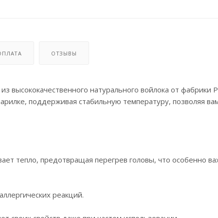
ОПЛАТА
ОТЗЫВЫ
, из высококачественного натурального войлока от фабрики 
парилке, поддерживая стабильную температуру, позволяя ва
ает тепло, предотвращая перегрев головы, что особенно ва
аллергических реакций.
яет своих свойств даже при частом использовании.