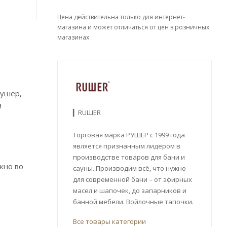
Цена действительна только для интернет-
магазина и может отличаться от цен в розничных
магазинах
Рушер,
м
▎RUШER
Торговая марка РУШЕР с 1999 года
является признанным лидером в
производстве товаров для бани и
жно во
сауны. Производим всё, что нужно
для современной бани – от эфирных
масел и шапочек, до запарников и
банной мебели. Войлочные тапочки.
Все товары категории