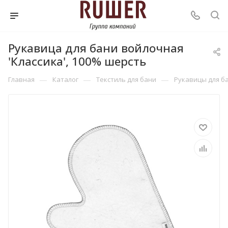
Рукавица для бани войлочная
'Классика', 100% шерсть
—
—
—
Главная
Каталог
Текстиль для бани
Рукавицы для б