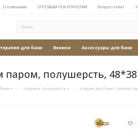
О компании
ОПТОВЫМ ПОКУПАТЕЛЯМ
Вопрос-ответ
У
терапия для бани
Веники
Аксессуары для бани
м паром, полушерсть, 48*38
—
—
 бани
Коврики, полушерсть
Коврик для бани С легким па