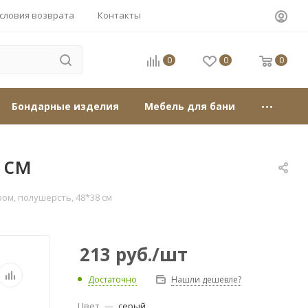
словия возврата
Контакты
0
0
0
Бондарные изделия
Мебель для бани
 см
ром, полушерсть, 48*38 см
213
руб.
/шт
Достаточно
Нашли дешевле?
Цвет
—
серый