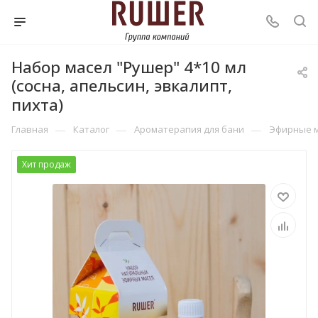
Набор масел "Рушер" 4*10 мл
(сосна, апельсин, эвкалипт,
пихта)
—
—
—
Главная
Каталог
Ароматерапия для бани
Эфирные 
Хит продаж