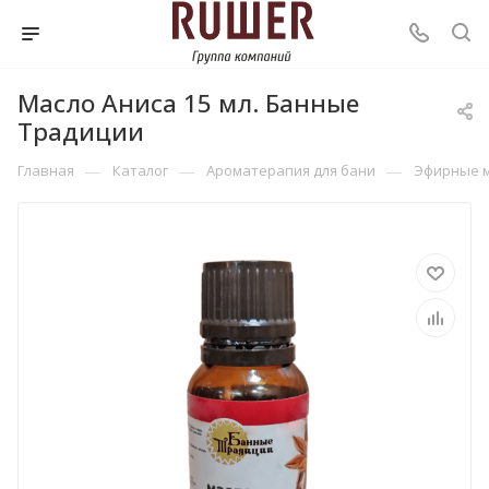
Масло Аниса 15 мл. Банные
Традиции
—
—
—
Главная
Каталог
Ароматерапия для бани
Эфирные 