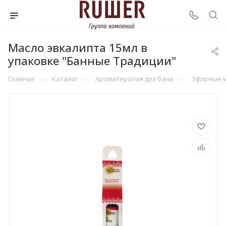
Масло эвкалипта 15мл в
упаковке "Банные Традиции"
—
—
—
Главная
Каталог
Ароматерапия для бани
Эфирные 