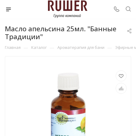
Масло апельсина 25мл. "Банные
Традиции"
—
—
—
Главная
Каталог
Ароматерапия для бани
Эфирные 