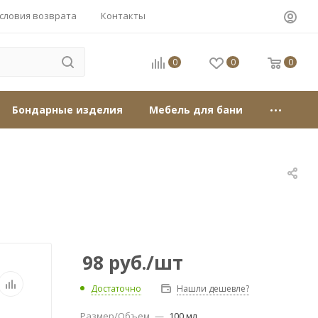
словия возврата
Контакты
0
0
0
Бондарные изделия
Мебель для бани
98
руб.
/шт
Достаточно
Нашли дешевле?
Размер/Объем
—
100 мл