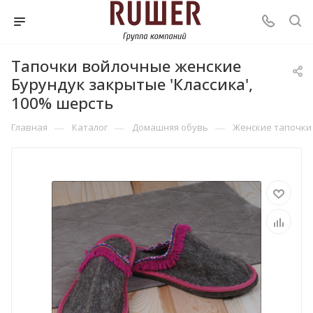
Тапочки войлочные женские
Бурундук закрытые 'Классика',
100% шерсть
—
—
—
Главная
Каталог
Домашняя обувь
Женские тапочки