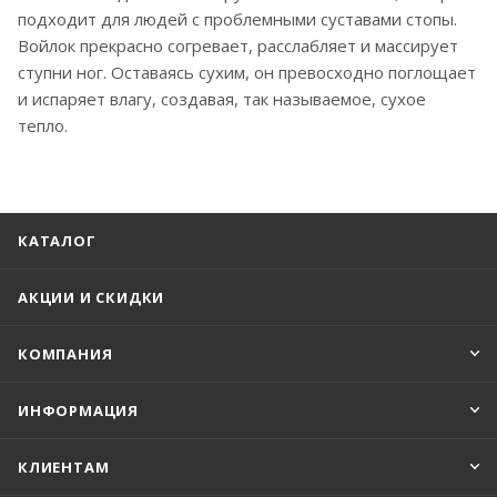
подходит для людей с проблемными суставами стопы.
Войлок прекрасно согревает, расслабляет и массирует
ступни ног. Оставаясь сухим, он превосходно поглощает
и испаряет влагу, создавая, так называемое, сухое
тепло.
КАТАЛОГ
АКЦИИ И СКИДКИ
КОМПАНИЯ
ИНФОРМАЦИЯ
КЛИЕНТАМ