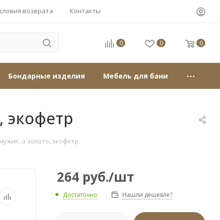
словия возврата
Контакты
0
0
0
Бондарные изделия
Мебель для бани
, экофетр
мужик, а золото, экофетр
264
руб.
/шт
Достаточно
Нашли дешевле?