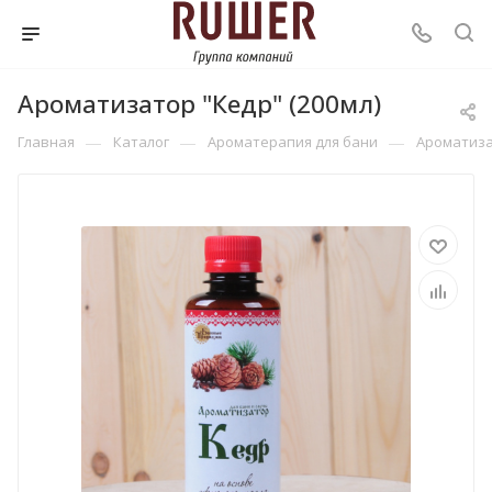
Ароматизатор "Кедр" (200мл)
—
—
—
Главная
Каталог
Ароматерапия для бани
Ароматиз