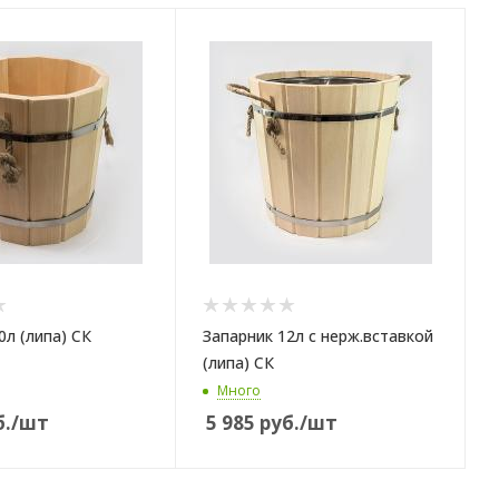
0л (липа) СК
Запарник 12л с нерж.вставкой
(липа) СК
Много
.
/шт
5 985
руб.
/шт