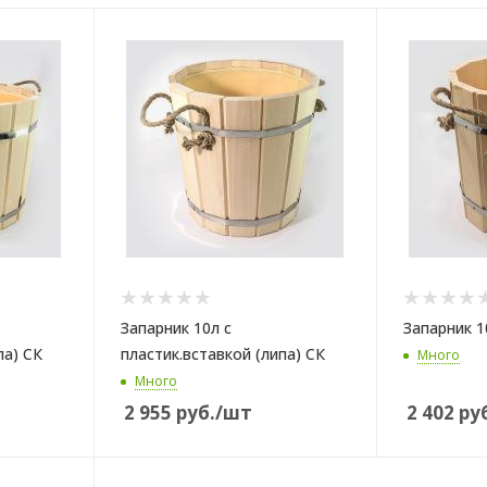
Запарник 10л с
Запарник 1
па) СК
пластик.вставкой (липа) СК
Много
Много
2 955
руб.
/шт
2 402
руб