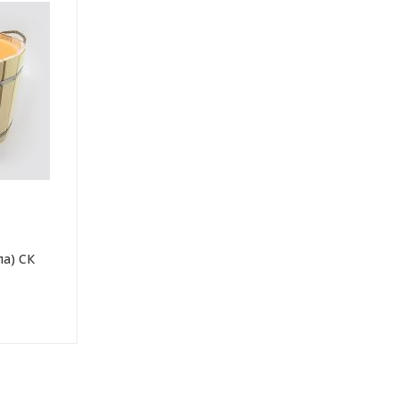
па) СК